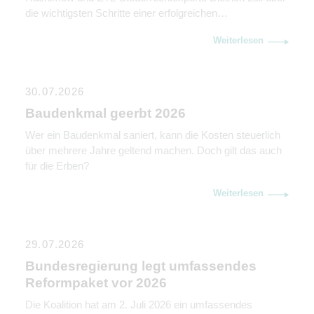
die wichtigsten Schritte einer erfolgreichen
Unternehmensnachfolge. Sie erklären, warum
Weiterlesen
Kommunikation genauso wichtig ist wie rechtliche und
steuerliche Gestaltung.
30.07.2026
Baudenkmal geerbt 2026
Wer ein Baudenkmal saniert, kann die Kosten steuerlich
über mehrere Jahre geltend machen. Doch gilt das auch
für die Erben?
Weiterlesen
29.07.2026
Bundesregierung legt umfassendes
Reformpaket vor 2026
Die Koalition hat am 2. Juli 2026 ein umfassendes