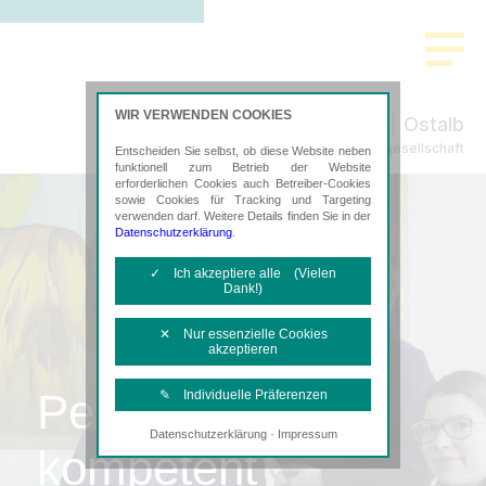
WIR VERWENDEN COOKIES
Ostalb
Steuerberatungsgesellschaft
Entscheiden Sie selbst, ob diese Website neben
funktionell zum Betrieb der Website
erforderlichen Cookies auch Betreiber-Cookies
sowie Cookies für Tracking und Targeting
verwenden darf. Weitere Details finden Sie in der
Datenschutzerklärung
.
✓ Ich akzeptiere alle (Vielen
Dank!)
✕ Nur essenzielle Cookies
akzeptieren
Persönlich,
✎ Individuelle Präferenzen
·
Datenschutzerklärung
Impressum
Notwendige Cookies
kompetent
Diese Cookies sind erforderlich, um die
grundlegende Funktionalität der Website