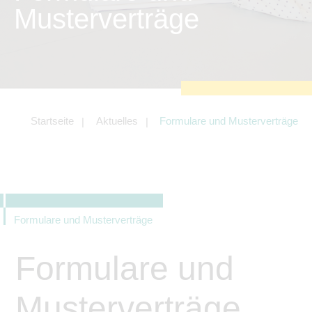
zu sichern.
Musterverträge
Tracking- und Targeting-Cookies
Diese Cookies sind erforderlich, um
unsere Website auf Ihre Bedürfnisse hin
zu optimieren. Hierzu gehört eine
bedarfsgerechte Gestaltung und
fortlaufende Verbesserung unseres
Angebotes einschließlich der
Verknüpfung zu Social-Media-
Angeboten von z.B. Facebook und
Startseite
Aktuelles
Formulare und Musterverträge
LinkedIn.
Betreibercookies
Diese Cookies sind erforderlich, um z.B.
Google Maps zu nutzen oder
eingebettete Videos abspielen zu
können.
Formulare und Musterverträge
Formulare und
Musterverträge