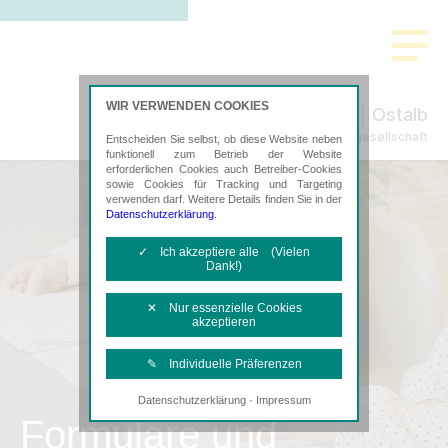
WIR VERWENDEN COOKIES
Ostalb
Steuerberatungsgesellschaft
Entscheiden Sie selbst, ob diese Website neben
funktionell zum Betrieb der Website
erforderlichen Cookies auch Betreiber-Cookies
sowie Cookies für Tracking und Targeting
verwenden darf. Weitere Details finden Sie in der
Datenschutzerklärung
.
✓ Ich akzeptiere alle (Vielen
Dank!)
✕ Nur essenzielle Cookies
akzeptieren
✎ Individuelle Präferenzen
·
Datenschutzerklärung
Impressum
Notwendige Cookies
Formulare und
Diese Cookies sind erforderlich, um die
grundlegende Funktionalität der Website