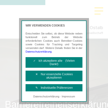
WIR VERWENDEN COOKIES
Ostalb
Steuerberatungsgesellschaft
Entscheiden Sie selbst, ob diese Website neben
funktionell zum Betrieb der Website
erforderlichen Cookies auch Betreiber-Cookies
sowie Cookies für Tracking und Targeting
verwenden darf. Weitere Details finden Sie in der
Datenschutzerklärung
.
✓ Ich akzeptiere alle (Vielen
Dank!)
✕ Nur essenzielle Cookies
akzeptieren
✎ Individuelle Präferenzen
·
Datenschutzerklärung
Impressum
Notwendige Cookies
Barrierefreiheitserklärun
Diese Cookies sind erforderlich, um die
grundlegende Funktionalität der Website