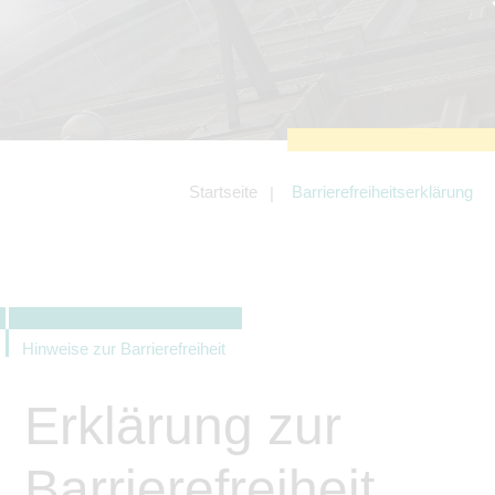
zu sichern.
Tracking- und Targeting-Cookies
Diese Cookies sind erforderlich, um
unsere Website auf Ihre Bedürfnisse hin
zu optimieren. Hierzu gehört eine
bedarfsgerechte Gestaltung und
fortlaufende Verbesserung unseres
Angebotes einschließlich der
Verknüpfung zu Social-Media-
Angeboten von z.B. Facebook und
Startseite
Barrierefreiheitserklärung
LinkedIn.
Betreibercookies
Diese Cookies sind erforderlich, um z.B.
Google Maps zu nutzen oder
eingebettete Videos abspielen zu
können.
Hinweise zur Barrierefreiheit
Erklärung zur
Barrierefreiheit