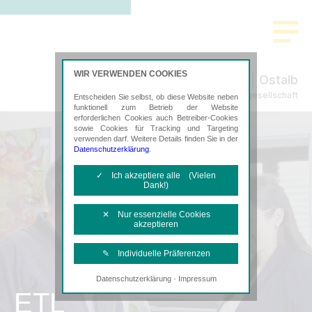
WIR VERWENDEN COOKIES
Ostalb
Steuerberatungsgesellschaft
Entscheiden Sie selbst, ob diese Website neben
funktionell zum Betrieb der Website
erforderlichen Cookies auch Betreiber-Cookies
sowie Cookies für Tracking und Targeting
verwenden darf. Weitere Details finden Sie in der
Datenschutzerklärung
.
✓ Ich akzeptiere alle (Vielen
Dank!)
✕ Nur essenzielle Cookies
akzeptieren
✎ Individuelle Präferenzen
·
Datenschutzerklärung
Impressum
Notwendige Cookies
ETL
Diese Cookies sind erforderlich, um die
grundlegende Funktionalität der Website