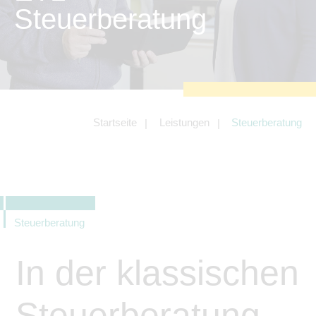
zu sichern.
Steuerberatung
Tracking- und Targeting-Cookies
Diese Cookies sind erforderlich, um
unsere Website auf Ihre Bedürfnisse hin
zu optimieren. Hierzu gehört eine
bedarfsgerechte Gestaltung und
fortlaufende Verbesserung unseres
Angebotes einschließlich der
Verknüpfung zu Social-Media-
Angeboten von z.B. Facebook und
Startseite
Leistungen
Steuerberatung
LinkedIn.
Betreibercookies
Diese Cookies sind erforderlich, um z.B.
Google Maps zu nutzen oder
eingebettete Videos abspielen zu
können.
Steuerberatung
In der klassischen
Steuerberatung